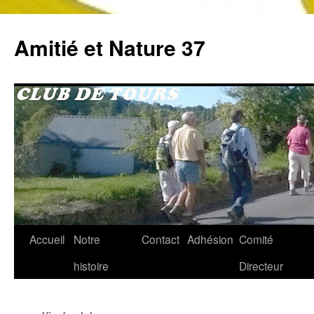
Aller
au
Amitié et Nature 37
contenu
Accueil
Notre
Contact
Adhésion
Comité
histoire
Directeur