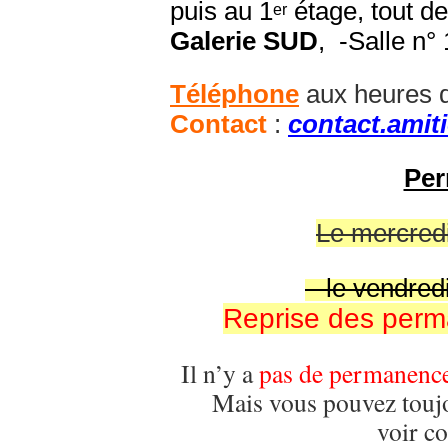
puis au 1
étage, tout de
er
Galerie SUD
, -Salle n°
Téléphone
aux heures 
Contact
:
contact.amit
Pe
Le mercredi
– le vendred
Reprise des perm
Il n’y a
pas de permanence d
Mais vous pouvez toujo
voir co