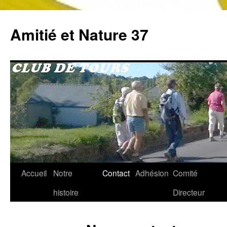
Aller
au
Amitié et Nature 37
contenu
Accueil
Notre
Contact
Adhésion
Comité
histoire
Directeur