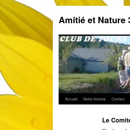
Aller
au
Amitié et Nature 
contenu
Accueil
Notre histoire
Contact
Le Comité