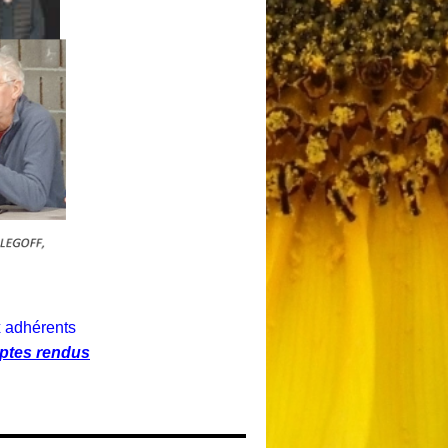
x adhérents
tes rendus