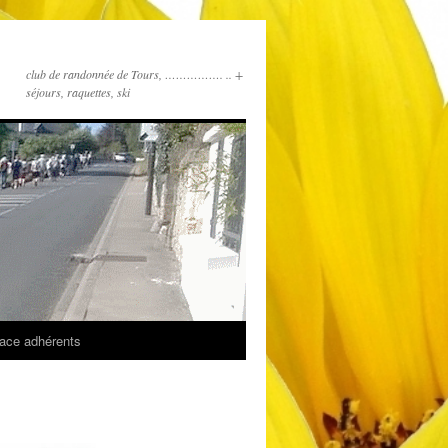
club de randonnée de Tours, ……………. .. +
séjours, raquettes, ski
ace adhérents