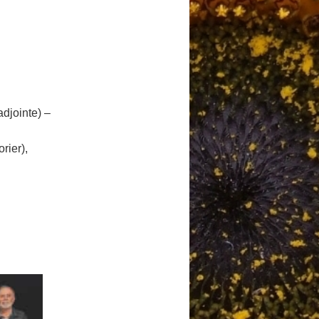
djointe) –
rier)
,