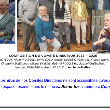
 rendus
de nos
C
omités
D
irecteurs ne sont accessibles qu’au
 l’espace réservé, dans le menu »
adhérents
« , rubrique «
Comp