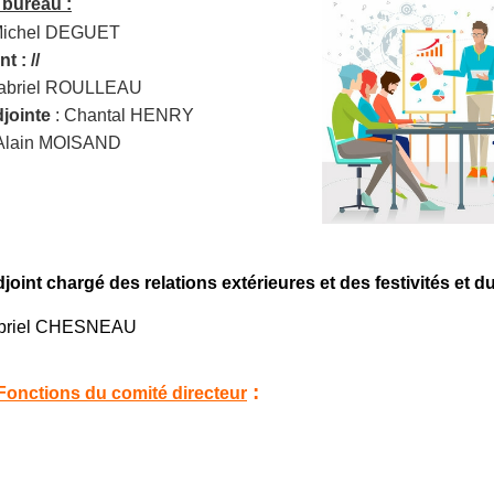
bureau :
ichel DEGUET
t : //
abriel ROULLEAU
djointe
: Chantal HENRY
Alain MOISAND
joint chargé des relations extérieures et des festivités et d
briel CHESNEAU
:
onctions du comité directeur