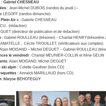
és : Gabriel CHESNEAU
ées
: Jean-Michel DUBOIS (randos du jeudi ) –
ie LEGOFF (randos dimanche)
Plein Air »
:
Gabrile CHESNEAU
CU, (rédaction)
GUET (directeur de publication et de rédaction)
e
: Gabriel ROULLEAU (trésorier) – Chantal HENRY(trésorière a
 LAMATELLE , Cécile TROUILLET, (vérificateurs aux comptes)
 Alain MOISAND – Michel DEGUET – Gabriel ROULLEAU (tréso
ces le vendredi
: Chantal MEUNIER-COLLIN et Irène GELIN
nts:
Alain MOISAND, Michel DEGUET
ski alpin :
Colette Gauthier (hors CD)
raquettes :
Annaïck MARILLAUD (hors CD)
 :
Maryse BEHOTEGUY