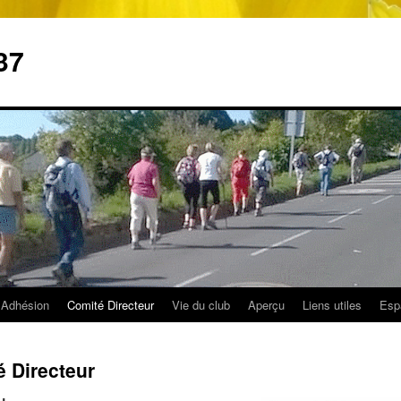
37
Adhésion
Comité Directeur
Vie du club
Aperçu
Liens utiles
Esp
 Directeur