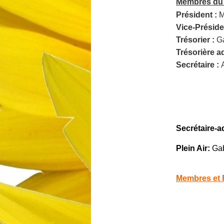
Membres du 
Président :
M
Vice-Présiden
Trésorier :
G
Trésorière a
Secrétaire :
Secrétaire-ad
Plein Air:
Ga
Membres et F