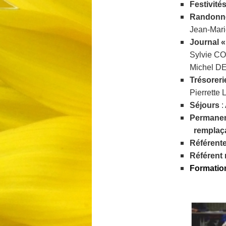
Festivit
Randonn
Jean-Mar
Journal « 
Sylvie CO
Michel DE
Trésoreri
Pierrette
Séjours
:
Permanen
remplaça
Référente 
Référent 
Formation