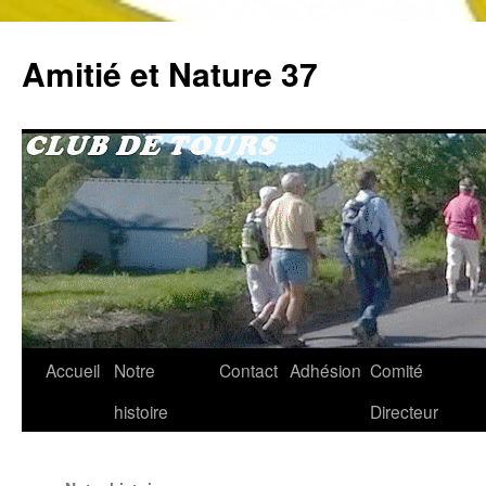
Aller
au
Amitié et Nature 37
contenu
Accueil
Notre
Contact
Adhésion
Comité
histoire
Directeur